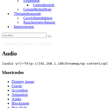
Ernährung
Getreidemüsli
Gesundheitspflege
Therapiekonzepte
Gewichtsreduktion
Raucherentwöhnung
Impressionen
Traditionelle chinesische Medizin
Audio
[audio url="http://192.168.1.100/dreamwp/wp-content/upl
Shortcodes
Dummy image
Guests
Accordion
Animation
Audio
Blockquote
Box Style