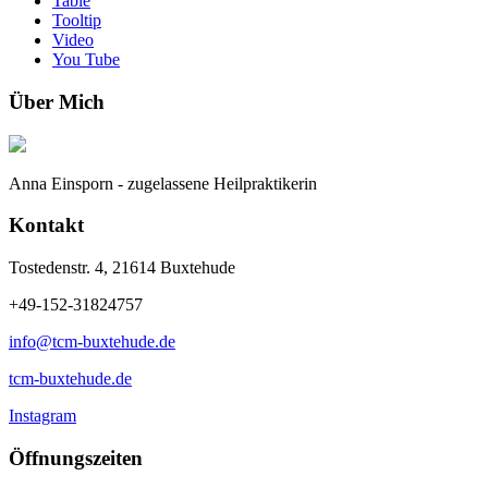
Table
Tooltip
Video
You Tube
Über Mich
Anna Einsporn - zugelassene Heilpraktikerin
Kontakt
Tostedenstr. 4, 21614 Buxtehude
+49-152-31824757
info@tcm-buxtehude.de
tcm-buxtehude.de
Instagram
Öffnungszeiten