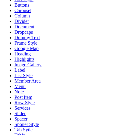
Buttons
Carousel
Column
Divider
Document
Dropcaps
Dummy Text
Frame Style
Google Map
Heading
Highlights
Image Gallery
Label
List Style
Member Area
Menu
Note
Post Item
Row Style
Services
Slider
Spacer
Spoiler Style
Tab Sytle