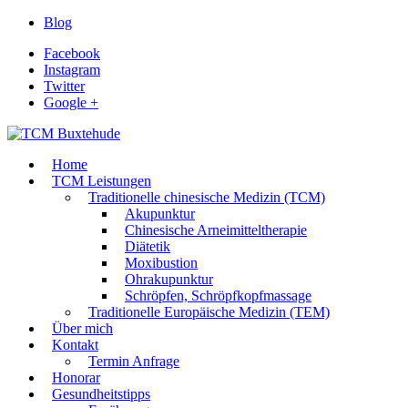
Blog
Facebook
Instagram
Twitter
Google +
Home
TCM Leistungen
Traditionelle chinesische Medizin (TCM)
Akupunktur
Chinesische Arneimitteltherapie
Diätetik
Moxibustion
Ohrakupunktur
Schröpfen, Schröpfkopfmassage
Traditionelle Europäische Medizin (TEM)
Über mich
Kontakt
Termin Anfrage
Honorar
Gesundheitstipps