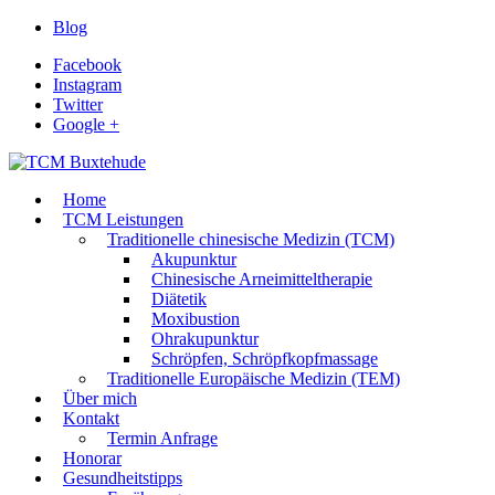
Blog
Facebook
Instagram
Twitter
Google +
Home
TCM Leistungen
Traditionelle chinesische Medizin (TCM)
Akupunktur
Chinesische Arneimitteltherapie
Diätetik
Moxibustion
Ohrakupunktur
Schröpfen, Schröpfkopfmassage
Traditionelle Europäische Medizin (TEM)
Über mich
Kontakt
Termin Anfrage
Honorar
Gesundheitstipps