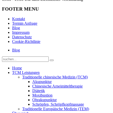
FOOTER MENU
Kontakt
Termin Anfrage
Blog
Impressum
Datenschutz
Cookie-Richtlinie
Blog
Home
TCM Leistungen
Traditionelle chinesische Medizin (TCM)
Akupunktur
Chinesische Arneimitteltherapie
Diätetik
Moxibustion
Ohrakupunktur
Schröpfen, Schröpfkopfmassage
Traditionelle Europäische Medizin (TEM)