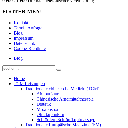
09:00 - 19:00 Uhr nach telefonischer Vereinbarung
FOOTER MENU
Kontakt
Termin Anfrage
Blog
Impressum
Datenschutz
Cookie-Richtlinie
Blog
Home
TCM Leistungen
Traditionelle chinesische Medizin (TCM)
Akupunktur
Chinesische Arneimitteltherapie
Diätetik
Moxibustion
Ohrakupunktur
Schröpfen, Schröpfkopfmassage
Traditionelle Europäische Medizin (TEM)