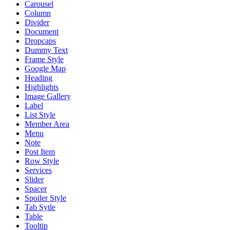
Carousel
Column
Divider
Document
Dropcaps
Dummy Text
Frame Style
Google Map
Heading
Highlights
Image Gallery
Label
List Style
Member Area
Menu
Note
Post Item
Row Style
Services
Slider
Spacer
Spoiler Style
Tab Sytle
Table
Tooltip