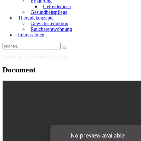
Ernährung
Getreidemüsli
Gesundheitspflege
Therapiekonzepte
Gewichtsreduktion
Raucherentwöhnung
Impressionen
Traditionelle chinesische Medizin
Document