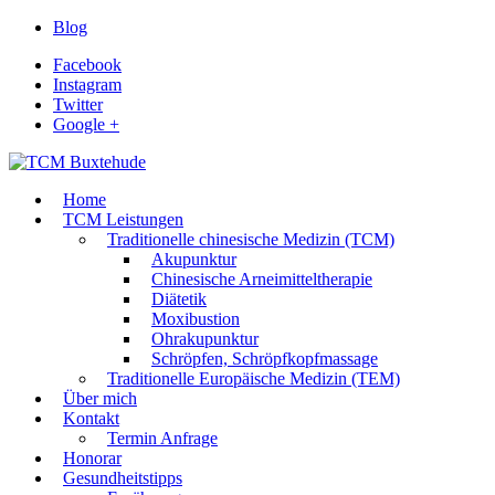
Blog
Facebook
Instagram
Twitter
Google +
Home
TCM Leistungen
Traditionelle chinesische Medizin (TCM)
Akupunktur
Chinesische Arneimitteltherapie
Diätetik
Moxibustion
Ohrakupunktur
Schröpfen, Schröpfkopfmassage
Traditionelle Europäische Medizin (TEM)
Über mich
Kontakt
Termin Anfrage
Honorar
Gesundheitstipps