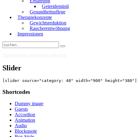
Ernährung
Getreidemüsli
Gesundheitspflege
Therapiekonzepte
Gewichtsreduktion
Raucherentwöhnung
Impressionen
Traditionelle chinesische Medizin
Slider
[slider source="category: 48" width="900" height="380"]
Shortcodes
Dummy image
Guests
Accordion
Animation
Audio
Blockquote
Box Style