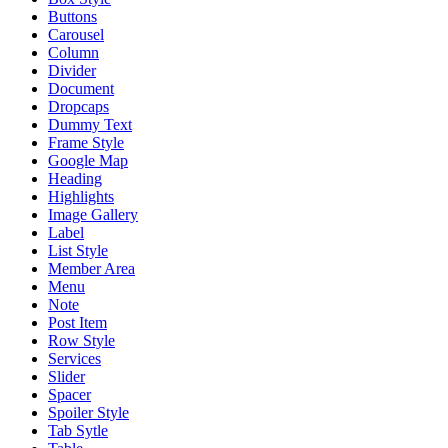
Buttons
Carousel
Column
Divider
Document
Dropcaps
Dummy Text
Frame Style
Google Map
Heading
Highlights
Image Gallery
Label
List Style
Member Area
Menu
Note
Post Item
Row Style
Services
Slider
Spacer
Spoiler Style
Tab Sytle