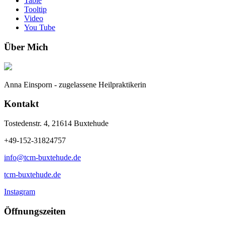
Table
Tooltip
Video
You Tube
Über Mich
Anna Einsporn - zugelassene Heilpraktikerin
Kontakt
Tostedenstr. 4, 21614 Buxtehude
+49-152-31824757
info@tcm-buxtehude.de
tcm-buxtehude.de
Instagram
Öffnungszeiten