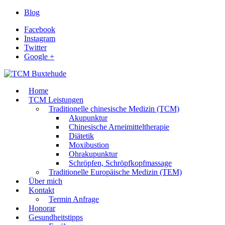
Blog
Facebook
Instagram
Twitter
Google +
Home
TCM Leistungen
Traditionelle chinesische Medizin (TCM)
Akupunktur
Chinesische Arneimitteltherapie
Diätetik
Moxibustion
Ohrakupunktur
Schröpfen, Schröpfkopfmassage
Traditionelle Europäische Medizin (TEM)
Über mich
Kontakt
Termin Anfrage
Honorar
Gesundheitstipps