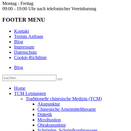
Montag - Freitag
09:00 - 19:00 Uhr nach telefonischer Vereinbarung
FOOTER MENU
Kontakt
Termin Anfrage
Blog
Impressum
Datenschutz
Cookie-Richtlinie
Blog
Home
TCM Leistungen
Traditionelle chinesische Medizin (TCM)
Akupunktur
Chinesische Arneimitteltherapie
Diätetik
Moxibustion
Ohrakupunktur
Schröpfen, Schröpfkopfmassage