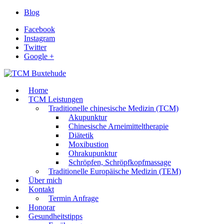
Blog
Facebook
Instagram
Twitter
Google +
Home
TCM Leistungen
Traditionelle chinesische Medizin (TCM)
Akupunktur
Chinesische Arneimitteltherapie
Diätetik
Moxibustion
Ohrakupunktur
Schröpfen, Schröpfkopfmassage
Traditionelle Europäische Medizin (TEM)
Über mich
Kontakt
Termin Anfrage
Honorar
Gesundheitstipps