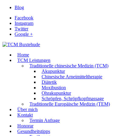
Blog
Facebook
Instagram
Twitter
Google +
Home
TCM Leistungen
Traditionelle chinesische Medizin (TCM)
Akupunktur
Chinesische Arneimitteltherapie
Diätetik
Moxibustion
Ohrakupunktur
Schröpfen, Schröpfkopfmassage
Traditionelle Europäische Medizin (TEM)
Über mich
Kontakt
Termin Anfrage
Honorar
Gesundheitstipps