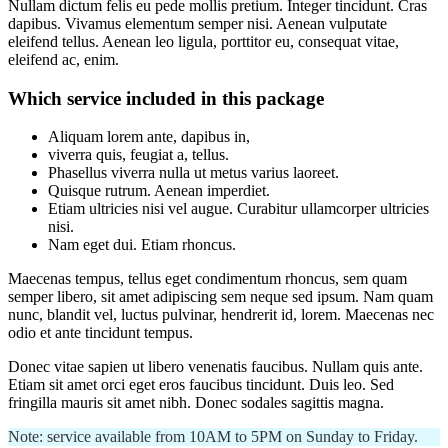
Nullam dictum felis eu pede mollis pretium. Integer tincidunt. Cras
dapibus. Vivamus elementum semper nisi. Aenean vulputate
eleifend tellus. Aenean leo ligula, porttitor eu, consequat vitae,
eleifend ac, enim.
Which service included in this package
Aliquam lorem ante, dapibus in,
viverra quis, feugiat a, tellus.
Phasellus viverra nulla ut metus varius laoreet.
Quisque rutrum. Aenean imperdiet.
Etiam ultricies nisi vel augue. Curabitur ullamcorper ultricies
nisi.
Nam eget dui. Etiam rhoncus.
Maecenas tempus, tellus eget condimentum rhoncus, sem quam
semper libero, sit amet adipiscing sem neque sed ipsum. Nam quam
nunc, blandit vel, luctus pulvinar, hendrerit id, lorem. Maecenas nec
odio et ante tincidunt tempus.
Donec vitae sapien ut libero venenatis faucibus. Nullam quis ante.
Etiam sit amet orci eget eros faucibus tincidunt. Duis leo. Sed
fringilla mauris sit amet nibh. Donec sodales sagittis magna.
Note: service available from 10AM to 5PM on Sunday to Friday.