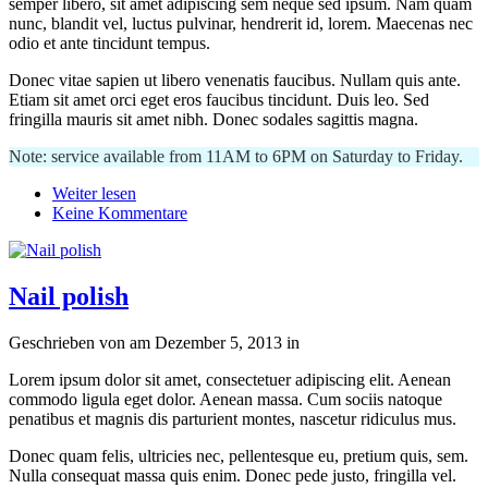
semper libero, sit amet adipiscing sem neque sed ipsum. Nam quam
nunc, blandit vel, luctus pulvinar, hendrerit id, lorem. Maecenas nec
odio et ante tincidunt tempus.
Donec vitae sapien ut libero venenatis faucibus. Nullam quis ante.
Etiam sit amet orci eget eros faucibus tincidunt. Duis leo. Sed
fringilla mauris sit amet nibh. Donec sodales sagittis magna.
Note: service available from 11AM to 6PM on Saturday to Friday.
Weiter lesen
Keine Kommentare
Nail polish
Geschrieben von
am
Dezember 5, 2013
in
Lorem ipsum dolor sit amet, consectetuer adipiscing elit. Aenean
commodo ligula eget dolor. Aenean massa. Cum sociis natoque
penatibus et magnis dis parturient montes, nascetur ridiculus mus.
Donec quam felis, ultricies nec, pellentesque eu, pretium quis, sem.
Nulla consequat massa quis enim. Donec pede justo, fringilla vel.