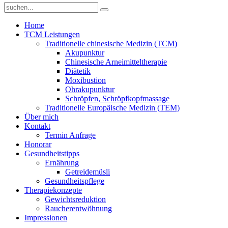
Home
TCM Leistungen
Traditionelle chinesische Medizin (TCM)
Akupunktur
Chinesische Arneimitteltherapie
Diätetik
Moxibustion
Ohrakupunktur
Schröpfen, Schröpfkopfmassage
Traditionelle Europäische Medizin (TEM)
Über mich
Kontakt
Termin Anfrage
Honorar
Gesundheitstipps
Ernährung
Getreidemüsli
Gesundheitspflege
Therapiekonzepte
Gewichtsreduktion
Raucherentwöhnung
Impressionen