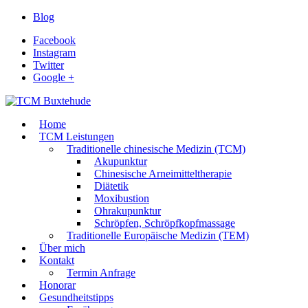
Blog
Facebook
Instagram
Twitter
Google +
Home
TCM Leistungen
Traditionelle chinesische Medizin (TCM)
Akupunktur
Chinesische Arneimitteltherapie
Diätetik
Moxibustion
Ohrakupunktur
Schröpfen, Schröpfkopfmassage
Traditionelle Europäische Medizin (TEM)
Über mich
Kontakt
Termin Anfrage
Honorar
Gesundheitstipps