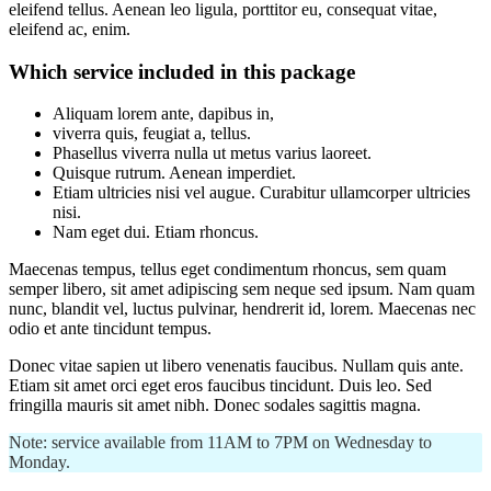
eleifend tellus. Aenean leo ligula, porttitor eu, consequat vitae,
eleifend ac, enim.
Which service included in this package
Aliquam lorem ante, dapibus in,
viverra quis, feugiat a, tellus.
Phasellus viverra nulla ut metus varius laoreet.
Quisque rutrum. Aenean imperdiet.
Etiam ultricies nisi vel augue. Curabitur ullamcorper ultricies
nisi.
Nam eget dui. Etiam rhoncus.
Maecenas tempus, tellus eget condimentum rhoncus, sem quam
semper libero, sit amet adipiscing sem neque sed ipsum. Nam quam
nunc, blandit vel, luctus pulvinar, hendrerit id, lorem. Maecenas nec
odio et ante tincidunt tempus.
Donec vitae sapien ut libero venenatis faucibus. Nullam quis ante.
Etiam sit amet orci eget eros faucibus tincidunt. Duis leo. Sed
fringilla mauris sit amet nibh. Donec sodales sagittis magna.
Note: service available from 11AM to 7PM on Wednesday to
Monday.