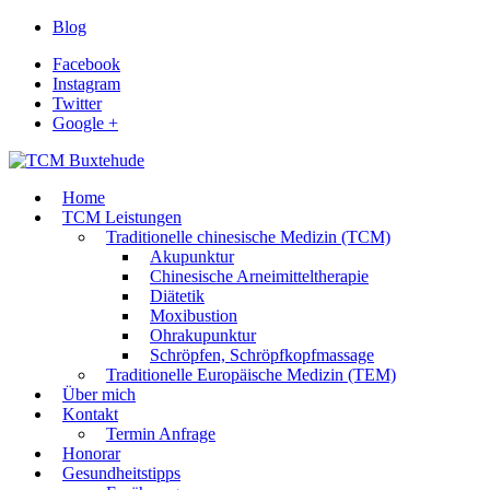
Blog
Facebook
Instagram
Twitter
Google +
Home
TCM Leistungen
Traditionelle chinesische Medizin (TCM)
Akupunktur
Chinesische Arneimitteltherapie
Diätetik
Moxibustion
Ohrakupunktur
Schröpfen, Schröpfkopfmassage
Traditionelle Europäische Medizin (TEM)
Über mich
Kontakt
Termin Anfrage
Honorar
Gesundheitstipps