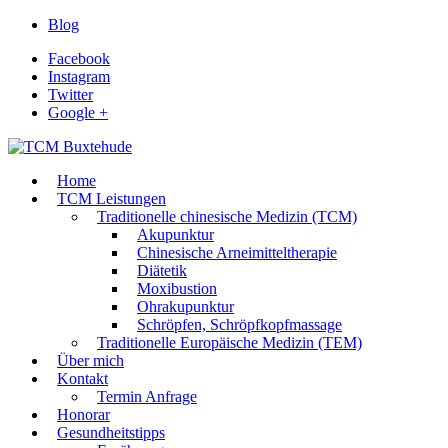
Blog
Facebook
Instagram
Twitter
Google +
Home
TCM Leistungen
Traditionelle chinesische Medizin (TCM)
Akupunktur
Chinesische Arneimitteltherapie
Diätetik
Moxibustion
Ohrakupunktur
Schröpfen, Schröpfkopfmassage
Traditionelle Europäische Medizin (TEM)
Über mich
Kontakt
Termin Anfrage
Honorar
Gesundheitstipps