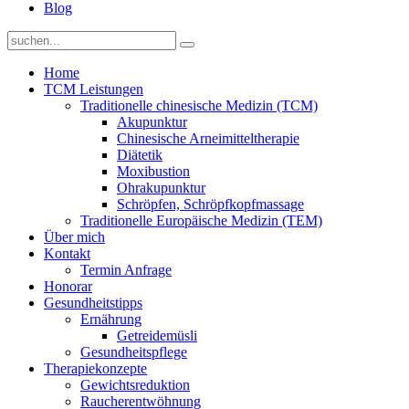
Blog
Home
TCM Leistungen
Traditionelle chinesische Medizin (TCM)
Akupunktur
Chinesische Arneimitteltherapie
Diätetik
Moxibustion
Ohrakupunktur
Schröpfen, Schröpfkopfmassage
Traditionelle Europäische Medizin (TEM)
Über mich
Kontakt
Termin Anfrage
Honorar
Gesundheitstipps
Ernährung
Getreidemüsli
Gesundheitspflege
Therapiekonzepte
Gewichtsreduktion
Raucherentwöhnung