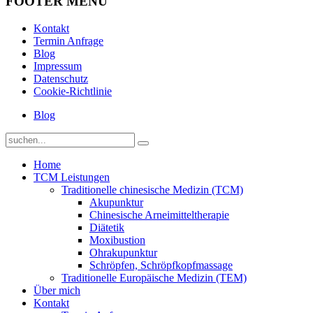
FOOTER MENU
Kontakt
Termin Anfrage
Blog
Impressum
Datenschutz
Cookie-Richtlinie
Blog
Home
TCM Leistungen
Traditionelle chinesische Medizin (TCM)
Akupunktur
Chinesische Arneimitteltherapie
Diätetik
Moxibustion
Ohrakupunktur
Schröpfen, Schröpfkopfmassage
Traditionelle Europäische Medizin (TEM)
Über mich
Kontakt