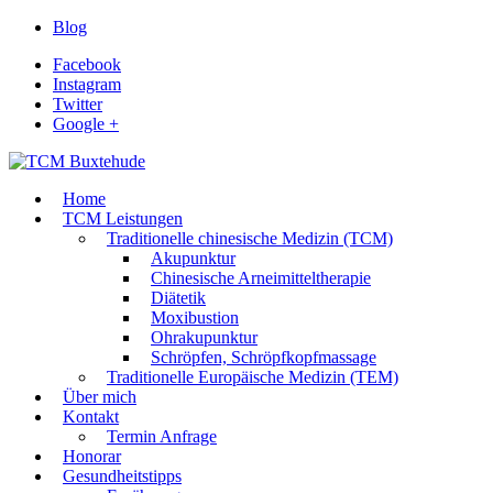
Blog
Facebook
Instagram
Twitter
Google +
Home
TCM Leistungen
Traditionelle chinesische Medizin (TCM)
Akupunktur
Chinesische Arneimitteltherapie
Diätetik
Moxibustion
Ohrakupunktur
Schröpfen, Schröpfkopfmassage
Traditionelle Europäische Medizin (TEM)
Über mich
Kontakt
Termin Anfrage
Honorar
Gesundheitstipps