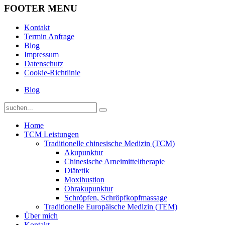
FOOTER MENU
Kontakt
Termin Anfrage
Blog
Impressum
Datenschutz
Cookie-Richtlinie
Blog
Home
TCM Leistungen
Traditionelle chinesische Medizin (TCM)
Akupunktur
Chinesische Arneimitteltherapie
Diätetik
Moxibustion
Ohrakupunktur
Schröpfen, Schröpfkopfmassage
Traditionelle Europäische Medizin (TEM)
Über mich
Kontakt