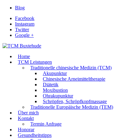
Blog
Facebook
Instagram
Twitter
Google +
Home
TCM Leistungen
Traditionelle chinesische Medizin (TCM)
Akupunktur
Chinesische Arneimitteltherapie
Diätetik
Moxibustion
Ohrakupunktur
Schröpfen, Schröpfkopfmassage
Traditionelle Europäische Medizin (TEM)
Über mich
Kontakt
Termin Anfrage
Honorar
Gesundheitstipps