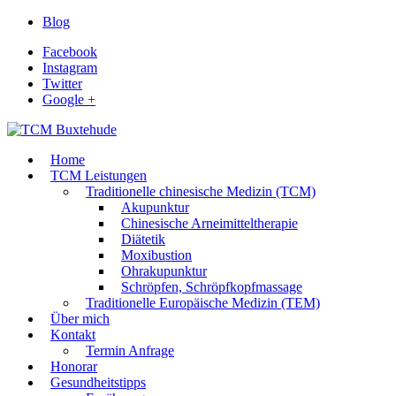
Blog
Facebook
Instagram
Twitter
Google +
Home
TCM Leistungen
Traditionelle chinesische Medizin (TCM)
Akupunktur
Chinesische Arneimitteltherapie
Diätetik
Moxibustion
Ohrakupunktur
Schröpfen, Schröpfkopfmassage
Traditionelle Europäische Medizin (TEM)
Über mich
Kontakt
Termin Anfrage
Honorar
Gesundheitstipps